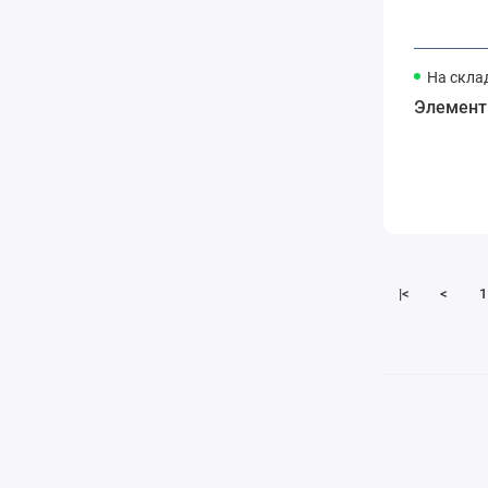
На скла
Элемент
|<
<
1