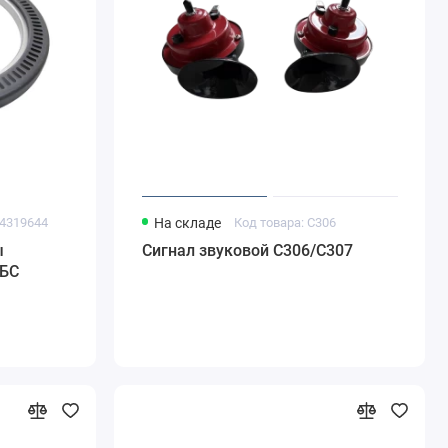
34319644
На складе
Код товара: C306
ы
Сигнал звуковой С306/С307
АБС