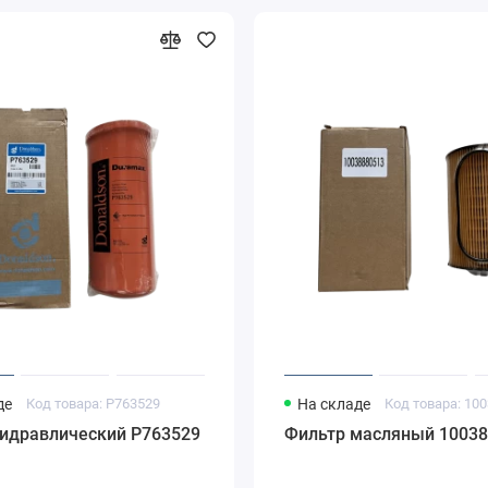
де
Код товара: P763529
На складе
Код товара: 10
гидравлический Р763529
Фильтр масляный 1003