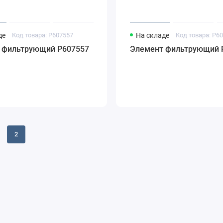
де
Код товара: P607557
На складе
Код товара: P6
 фильтрующий Р607557
Элемент фильтрующий 
2