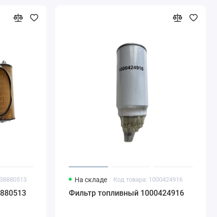
038880513
На складе
Код товара: 1000424916
8880513
Фильтр топливный 1000424916