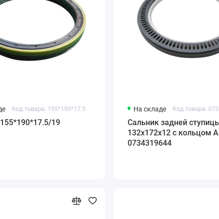
де
Код товара: 155*190*17.5
На складе
Код товара: 07
155*190*17.5/19
Сальник задней ступиц
132х172х12 с кольцом 
0734319644