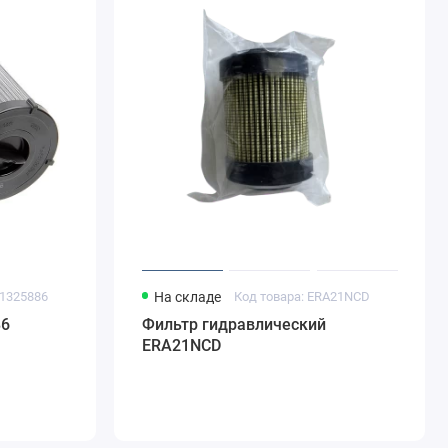
01325886
На складе
Код товара: ERA21NCD
86
Фильтр гидравлический
ERA21NCD