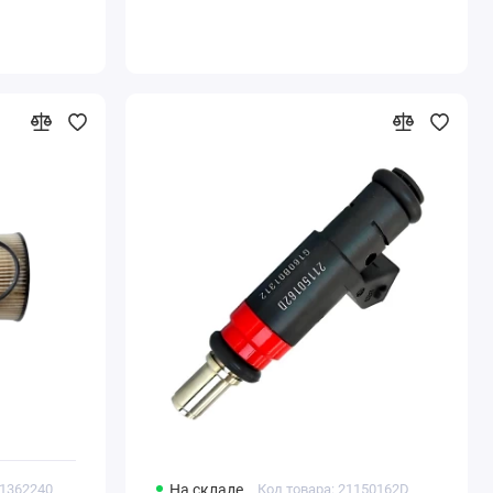
01362240
На складе
Код товара: 21150162D